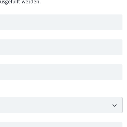
usgefüllt werden.
Schl
Möchten Sie zu
weitergeleitet werden?
Abbrechen
Weiter