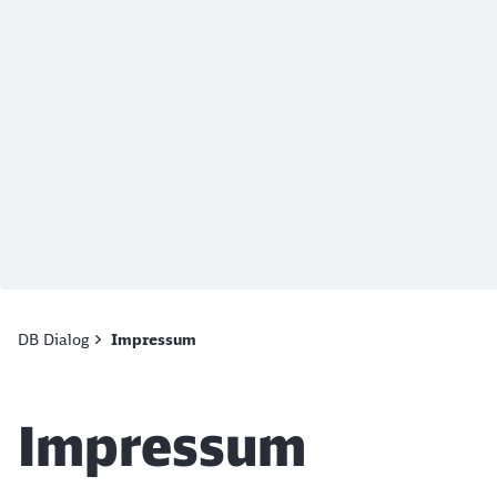
Ende des Sliders
DB Dialog
Impressum
Artikel:
Impressum