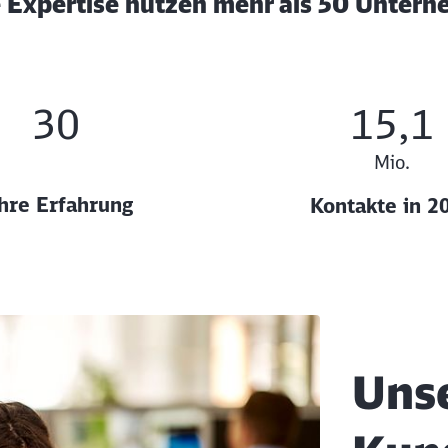
 Expertise nutzen mehr als 50 Unter
30
15,1
Mio.
hre Erfahrung
Kontakte in 2
Schl
Unse
Möchten Sie zu
weitergeleitet werden?
Abbrechen
Weiter