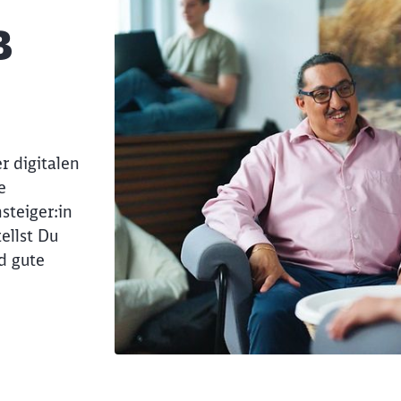
B
r digitalen
e
steiger:in
ellst Du
d gute