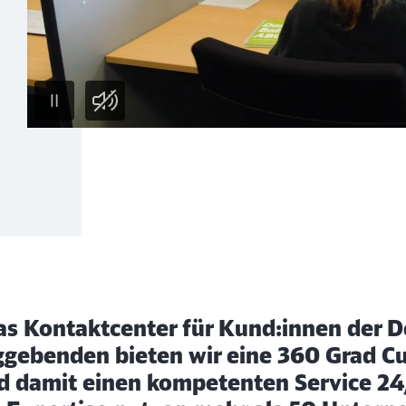
T
P
o
a
Ende des oberhalb befindlichen Videos
n
u
a
s
n
e
das Kontaktcenter für Kund:innen der 
ggebenden bieten wir eine 360 Grad C
d damit einen kompetenten Service 24